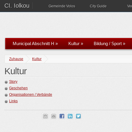
CI. Iolkou
Gemeinde Volos
City Guide
Ve
Municipal Abschnitt H
»
Kultur
»
Bildung / Sport
»
Zuhause
Kultur
Kultur
Story
Geschehen
Organisationen / Verbände
Links