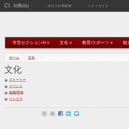
CI. Iolkou
ボロスの市町村
シティガイド
市営セクションH
»
文化
»
教育/スポーツ
»
観
ホーム
文化
文化
ストーリー
イベント
組織/団体
リンクス