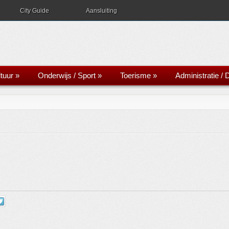
City Guide
Aansluiting
tuur
»
Onderwijs / Sport
»
Toerisme
»
Administratie / 