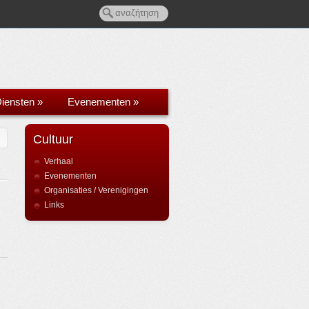
Diensten
»
Evenementen
»
Cultuur
Verhaal
Evenementen
Organisaties / Verenigingen
Links