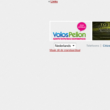
«
Links
Telefoons
Citiz
Maak dit de standaardtaal