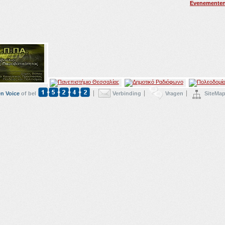
Evenemente
en Voice
of bel
Verbinding
Vragen
SiteMa