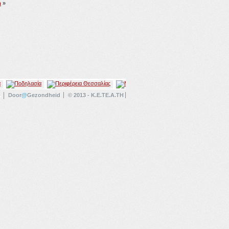
n
»
p
Door
@
Gezondheid
© 2013 - K.E.TE.A.TH