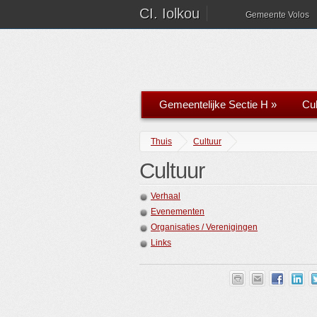
CI. Iolkou
Gemeente Volos
Gemeentelijke Sectie H
»
Cul
Thuis
Cultuur
Cultuur
Verhaal
Evenementen
Organisaties / Verenigingen
Links