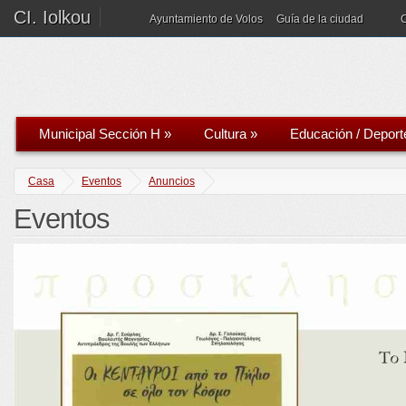
CI. Iolkou
Ayuntamiento de Volos
Guía de la ciudad
Municipal Sección H
»
Cultura
»
Educación / Deport
Casa
Eventos
Anuncios
Eventos