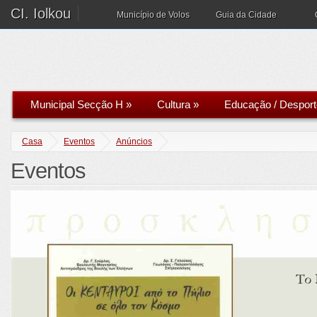
CI. Iolkou
Município de Volos
Guia da Cidade
Municipal Secção H
»
Cultura
»
Educação / Desport
Casa
Eventos
Anúncios
Eventos