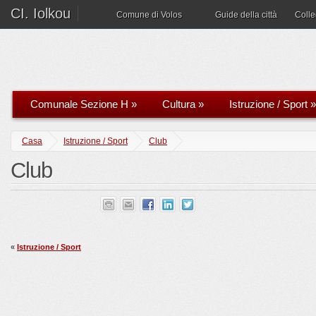
CI. Iolkou
Comune di Volos
Guide della città
Coll
Comunale Sezione H
»
Cultura
»
Istruzione / Sport
»
Casa
Istruzione / Sport
Club
Club
«
Istruzione / Sport