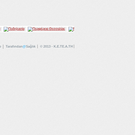
p
Tarafından
@
Sağlık
© 2013 - K.E.TE.A.TH