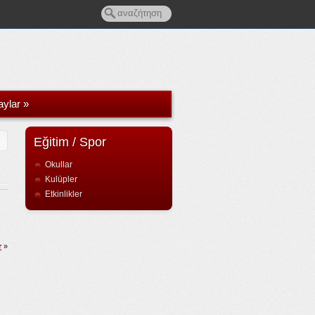
aylar
»
Eğitim / Spor
Okullar
Kulüpler
Etkinlikler
r
»