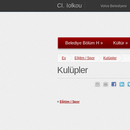
CI. Iolkou
Volos Belediyesi
Belediye Bölüm H
»
Kültür
»
Ev
Eğitim / Spor
Kulüpler
Kulüpler
«
Eğitim / Spor