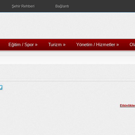
Şehir Rehberi
Bağlantı
Eğitim / Spor
»
Turizm
»
Yönetim / Hizmetler
»
Ol
Etkinlikle