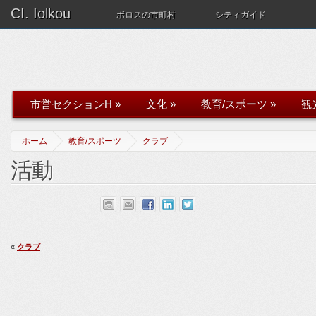
CI. Iolkou
ボロスの市町村
シティガイド
市営セクションH
»
文化
»
教育/スポーツ
»
観
ホーム
教育/スポーツ
クラブ
活動
«
クラブ