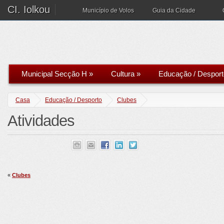
CI. Iolkou
Município de Volos
Guia da Cidade
Municipal Secção H
»
Cultura
»
Educação / Desport
Casa
Educação / Desporto
Clubes
Atividades
«
Clubes