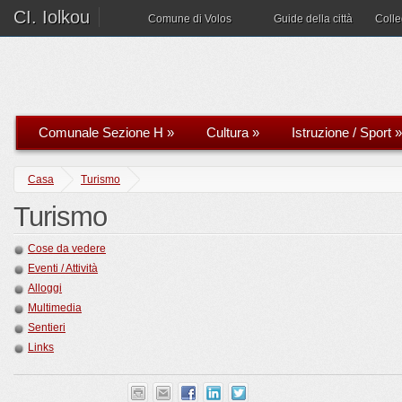
CI. Iolkou
Comune di Volos
Guide della città
Coll
Comunale Sezione H
»
Cultura
»
Istruzione / Sport
»
Casa
Turismo
Turismo
Cose da vedere
Eventi / Attività
Alloggi
Multimedia
Sentieri
Links