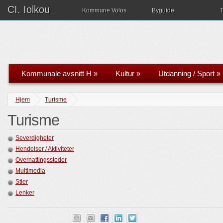
CI. Iolkou
Kommune Volos
Byguide
T
Kommunale avsnitt H
»
Kultur
»
Utdanning / Sport
»
Hjem
Turisme
Turisme
Severdigheter
Hendelser / Aktiviteter
Overnattingssteder
Multimedia
Stier
Lenker