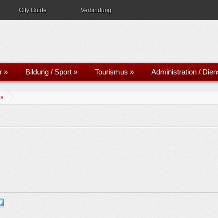
City Guide
Verbindung
r
»
Bildung / Sport
»
Tourismus
»
Administration / Dien
es