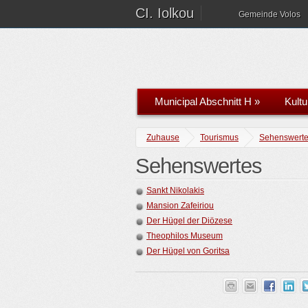
CI. Iolkou
Gemeinde Volos
Municipal Abschnitt H
»
Kultu
Zuhause
Tourismus
Sehenswert
Sehenswertes
Sankt Nikolakis
Mansion Zafeiriou
Der Hügel der Diözese
Theophilos Museum
Der Hügel von Goritsa