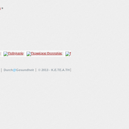
n
»
Durch
@
Gesundheit
© 2013 - K.E.TE.A.TH