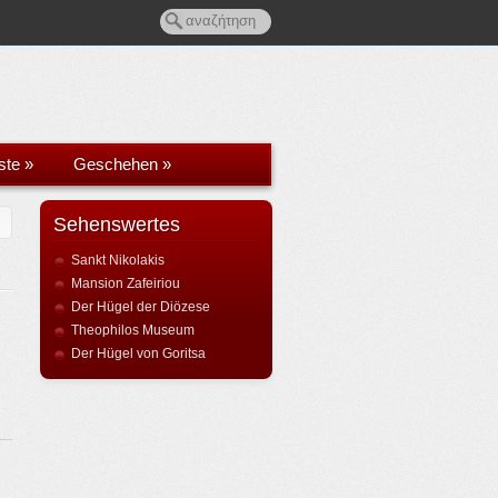
ste
»
Geschehen
»
Sehenswertes
Sankt Nikolakis
Mansion Zafeiriou
Der Hügel der Diözese
Theophilos Museum
Der Hügel von Goritsa