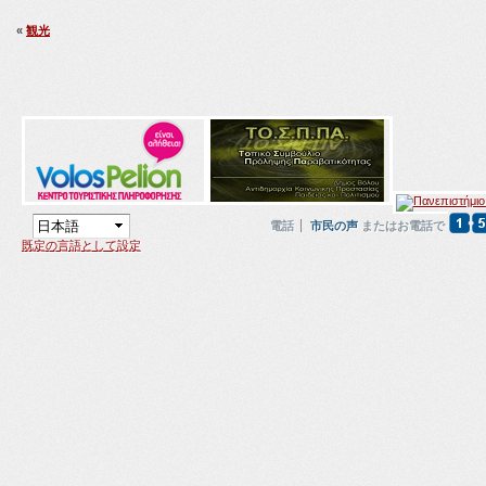
«
観光
電話
市民の声
またはお電話で
既定の言語として設定