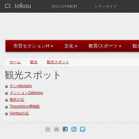
CI. Iolkou
ボロスの市町村
シティガイド
市営セクションH
»
文化
»
教育/スポーツ
»
観
ホーム
観光
観光スポット
観光スポット
サンnikolakis
マンションZafeiriou
教区の丘
Theophilos博物館
Goritsaの丘