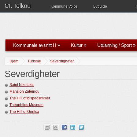
CI. Iolkou
Kommune Volos
Byguide
T
Kommunale avsnitt H
»
Kultur
»
Utdanning / Sport
»
Hjem
Turisme
Severdigheter
Severdigheter
Saint Nikolakis
Mansion Zafeiriou
The Hill of bispedømmet
Theophilos Museum
The Hill of Goritsa