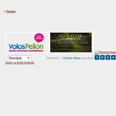
«
Turism
Telefoane
Citizen Voice
sau Apel
Setați ca limbă implicită