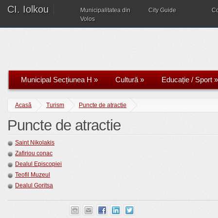
CI. Iolkou
Municipalitatea din
City Guide
C
Volos
Municipal Secțiunea H
»
Cultură
»
Educație / Sport
»
Acasă
Turism
Puncte de atractie
Puncte de atractie
Saint Nikolakis
Zafiriou conac
Dealul Episcopiei
Teofil Muzeul
Dealul Goritsa