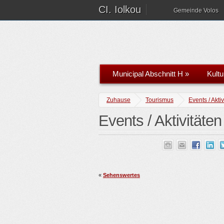
CI. Iolkou
Gemeinde Volos
Municipal Abschnitt H
»
Kultu
Zuhause
Tourismus
Events / Aktiv
Events / Aktivitäten
«
Sehenswertes