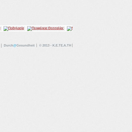
Durch
@
Gesundheit
© 2013 - K.E.TE.A.TH