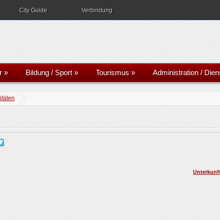
City Guide
Verbindung
r
»
Bildung / Sport
»
Tourismus
»
Administration / Dien
itäten
Unterkunf