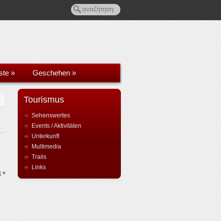
ste
»
Geschehen
»
Tourismus
Sehenswertes
Events / Aktivitäten
Unterkunft
Multimedia
Trails
Links
t
»