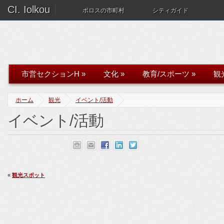
CI. Iolkou
ボロスの市町村
シティガイド
市営セクションH
»
文化
»
教育/スポーツ
»
観
ホーム
観光
イベント/活動
イベント/活動
«
観光スポット