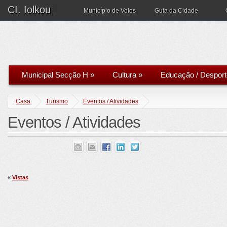
CI. Iolkou
Município de Volos
Guia da Cidade
Municipal Secção H
»
Cultura
»
Educação / Desport
Casa
Turismo
Eventos / Atividades
Eventos / Atividades
«
Vistas