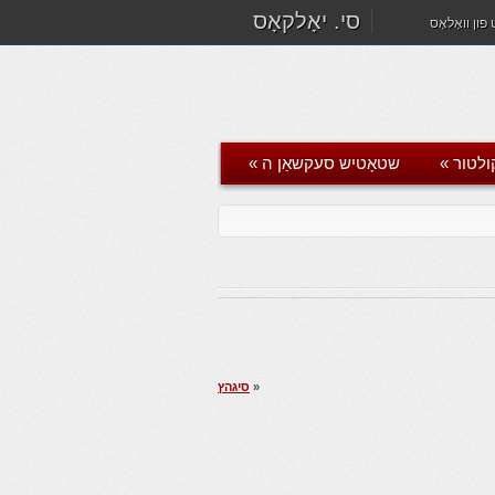
סי. יאָלקאָס
פון וואָלאָס
ולטור
»
שטאָטיש סעקשאַן ה
»
«
סיגהץ