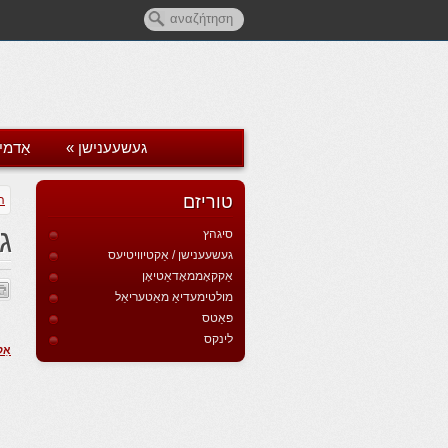
געשעענישן
»
אַדמי
טוריזם
ה
ג
סיגהץ
געשעענישן / אַקטיוויטיעס
אַקקאָממאָדאַטיאָן
מולטימעדיאַ מאַטעריאַל
פּאַטס
לינקס
אַק