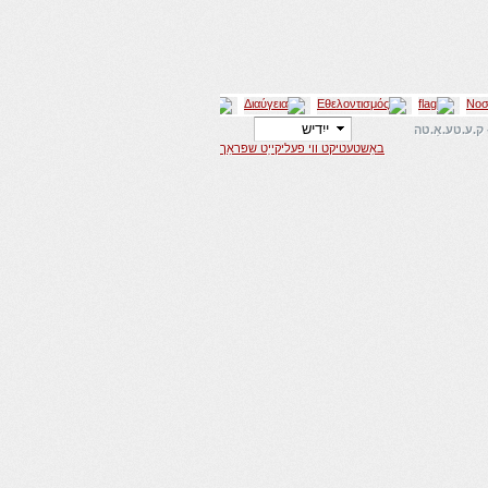
באַשטעטיקט ווי פעליקייַט שפּראַך