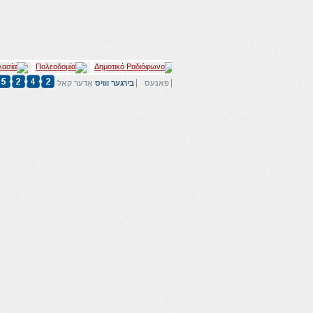
פאָנעס
בירגער ווויס
אָדער קאָל