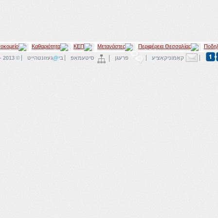
קאָמוניקאַציע
פרעגן
סיטעמאַפּ
בי
@
געזונטהייַט
© 2013 - ק.ע.טע.אַ.טה