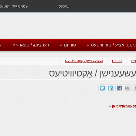
שייַכעס
שטאָט גייד
שטאָט 
ניסטראַציע / סערוויסעס
»
טוריזם
»
דערציונג / ספּאָרץ
»
ק
יים
טוריזם
געשעענישן / אַקטיוויטיעס
עשעענישן / אַקטיוויטיעס
קאָממאָדאַטיאָן
»