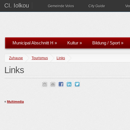
CI. Iolkou
Gemeinde Volos
City Guide
Ve
Municipal Abschnitt H
»
Kultur
»
Bildung / Sport
»
Zuhause
Tourismus
Links
Links
«
Multimedia