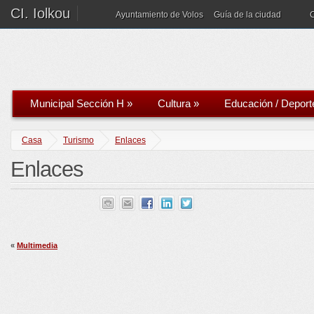
CI. Iolkou
Ayuntamiento de Volos
Guía de la ciudad
Municipal Sección H
»
Cultura
»
Educación / Deport
Casa
Turismo
Enlaces
Enlaces
«
Multimedia