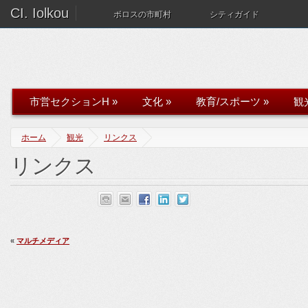
CI. Iolkou
ボロスの市町村
シティガイド
市営セクションH
»
文化
»
教育/スポーツ
»
観
ホーム
観光
リンクス
リンクス
«
マルチメディア