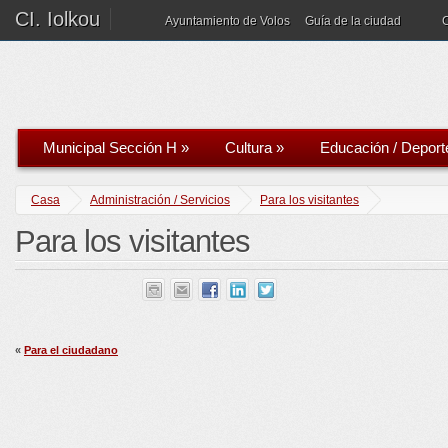
CI. Iolkou
Ayuntamiento de Volos
Guía de la ciudad
Municipal Sección H
»
Cultura
»
Educación / Deport
Casa
Administración / Servicios
Para los visitantes
Para los visitantes
«
Para el ciudadano