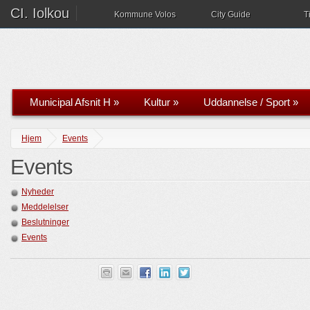
CI. Iolkou
Kommune Volos
City Guide
T
Municipal Afsnit H
»
Kultur
»
Uddannelse / Sport
»
Hjem
Events
Events
Nyheder
Meddelelser
Beslutninger
Events