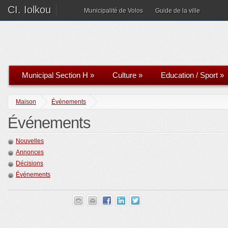
CI. Iolkou
Municipalité de Volos
Guide de la ville
Municipal Section H
»
Culture
»
Education / Sport
»
Maison
Événements
Événements
Nouvelles
Annonces
Décisions
Événements