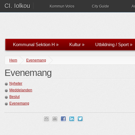
CI. Iolkou
Kommun Volos
City Guide
A
Kommunal Sektion H
»
Kultur
»
Utbildning / Sport
»
Hem
Evenemang
Evenemang
Nyheter
Meddelanden
Beslut
Evenemang