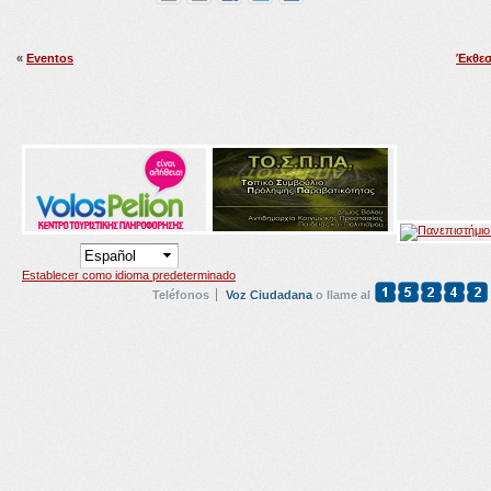
«
Eventos
Έκθεσ
Establecer como idioma predeterminado
Teléfonos
Voz Ciudadana
o llame al