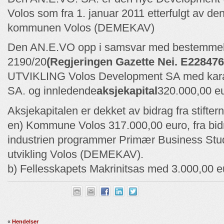
Volos som fra 1. januar 2011 etterfulgt av 
kommunen Volos (DEMEKAV)
Den AN.E.VO opp i samsvar med bestemmels
2190/20
(Regjeringen Gazette Nei. E228476
UTVIKLING Volos Development SA med karakt
SA. og innledende
aksjekapital
320.000,00 eu
Aksjekapitalen er dekket av bidrag fra stifter
en) Kommune Volos 317.000,00 euro, fra bidr
industrien programmer Primær Business Stud
utvikling Volos (DEMEKAV).
b) Fellesskapets Makrinitsas med 3.000,00 e
«
Hendelser