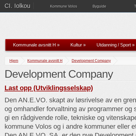
CI. Iolkou
Kommune Volos
Byguide
T
Kommunale avsnitt H
»
Kultur
»
Utdanning / Sport
»
Hjem
Kommunale avsnitt H
Development Company
Development Company
Last opp (Utviklingsselskap)
Den AN.E.VO. skapt av løsrivelse av en gre
og omhandler forvaltning av programmer og s
gi en rådgivende rolle, tekniske og vitenskap
kommune Volos og i andre kommuner eller et
Den AN.E.VO. SA. er den nye Development