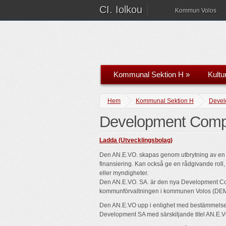
CI. Iolkou
Kommun Volos
Kommunal Sektion H
»
Kultu
Hem
Kommunal Sektion H
Devel
Development Com
Ladda (Utvecklingsbolag)
Den AN.E.VO. skapas genom utbrytning av en
finansiering. Kan också ge en rådgivande rol
eller myndigheter.
Den AN.E.VO. SA. är den nya Development Co
kommunförvaltningen i kommunen Volos (D
Den AN.E.VO upp i enlighet med bestämmelse
Development SA med särskiljande titel AN.E.VO