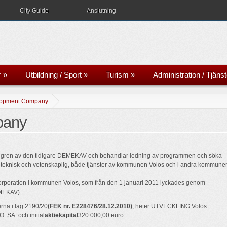
City Guide
Anslutning
r
»
Utbildning / Sport
»
Turism
»
Administration / Tjänst
opment Company
pany
 gren av den tidigare DEMEKAV och behandlar ledning av programmen och söka
l, teknisk och vetenskaplig, både tjänster av kommunen Volos och i andra kommune
rporation i kommunen Volos, som från den 1 januari 2011 lyckades genom
EMEKAV)
rna i lag 2190/20
(FEK nr. E228476/28.12.2010)
, heter UTVECKLING Volos
. SA. och initial
aktiekapital
320.000,00 euro.