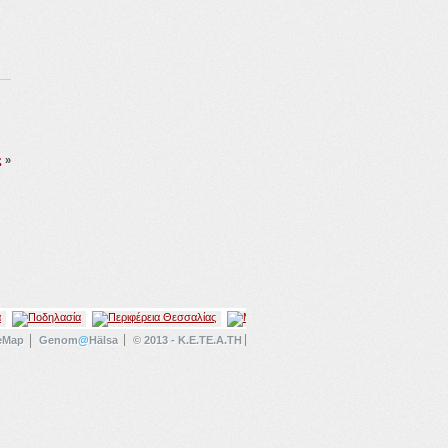
ς
»
eMap
Genom
@
Hälsa
© 2013 - K.E.TE.A.TH