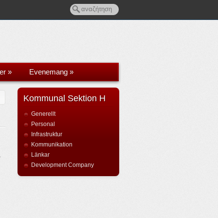
er
»
Evenemang
»
Kommunal Sektion H
Generellt
Personal
Infrastruktur
Kommunikation
Länkar
r
Development Company