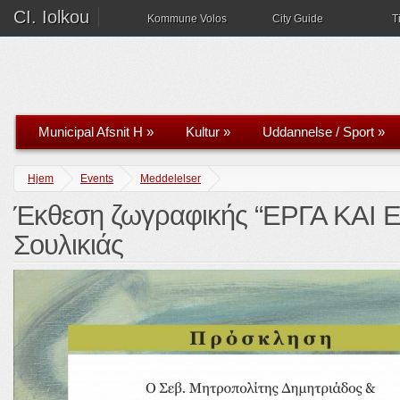
CI. Iolkou
Kommune Volos
City Guide
T
Municipal Afsnit H
»
Kultur
»
Uddannelse / Sport
»
Hjem
Events
Meddelelser
Έκθεση ζωγραφικής “ΕΡΓΑ ΚΑΙ
Σουλικιάς