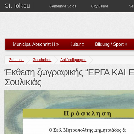
CI. Iolkou
Gemeinde Volos
City Guide
Ve
Municipal Abschnitt H
»
Kultur
»
Bildung / Sport
»
Zuhause
Geschehen
Ankündigungen
Έκθεση ζωγραφικής “ΕΡΓΑ ΚΑΙ
Σουλικιάς