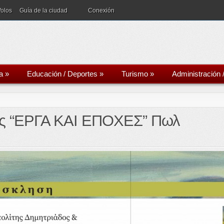
Volos
Guía de la ciudad
Conexión
a
»
Educación / Deportes
»
Turismo
»
Administración 
ς “ΕΡΓΑ ΚΑΙ ΕΠΟΧΕΣ” Πωλ