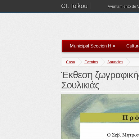
CI. Iolkou
Ayuntamiento de 
Municipal Sección H
»
Cultur
Casa
Eventos
Anuncios
Έκθεση ζωγραφική
Σουλικιάς