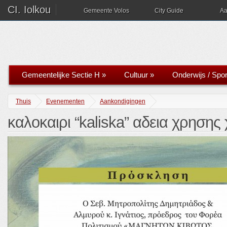
CI. Iolkou
Gemeente Volos
City Guide
Aa
Gemeentelijke Sectie H
»
Cultuur
»
Onderwijs / Spor
Thuis
Evenementen
Aankondigingen
καλοκαιρι “kaliska” αδεια χρησης