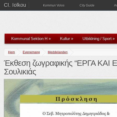
CI. Iolkou
Kommun Volos
City Guide
A
Kommunal Sektion H
»
Kultur
»
Utbildning / Sport
»
Hem
Evenemang
Meddelanden
Έκθεση ζωγραφικής “ΕΡΓΑ ΚΑΙ
Σουλικιάς