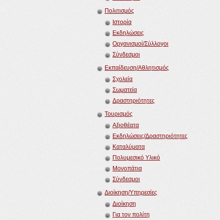
Πολιτισμός
Ιστορία
Εκδηλώσεις
Οργανισμοί/Σύλλογοι
Σύνδεσμοι
Εκπαίδευση/Αθλητισμός
Σχολεία
Σωματεία
Δραστηριότητες
Τουρισμός
Αξιοθέατα
Εκδηλώσεις/Δραστηριότητες
Καταλύματα
Πολυμεσικό Υλικό
Μονοπάτια
Σύνδεσμοι
Διοίκηση/Υπηρεσίες
Διοίκηση
Για τον πολίτη