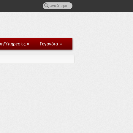
ση/Υπηρεσίες
»
Γεγονότα
»