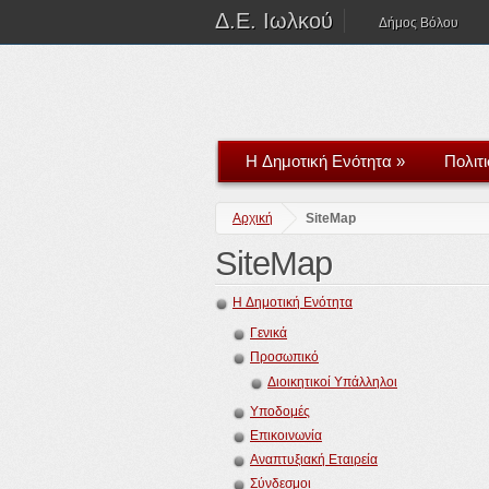
Δ.Ε. Ιωλκού
Δήμος Βόλου
H Δημοτική Ενότητα
»
Πολιτ
Αρχική
SiteMap
SiteMap
H Δημοτική Ενότητα
Γενικά
Προσωπικό
Διοικητικοί Υπάλληλοι
Υποδομές
Επικοινωνία
Αναπτυξιακή Εταιρεία
Σύνδεσμοι