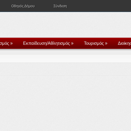
Οδηγός Δήμου
Σύνδεση
ισμός
»
Εκπαίδευση/Αθλητισμός
»
Τουρισμός
»
Διοίκη