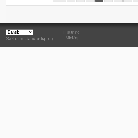
Tilslutning
SiteMap
Sæt som standardsprog