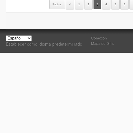
Página:
<
1
2
3
4
5
6
Conexión
Mapa del Sitio
Establecer como idioma predeterminado