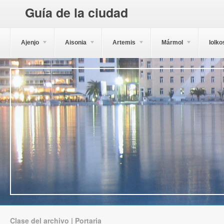
Guía de la ciudad
Ajenjo
Aisonia
Artemis
Mármol
Iolko
Clase del archivo | Portaria