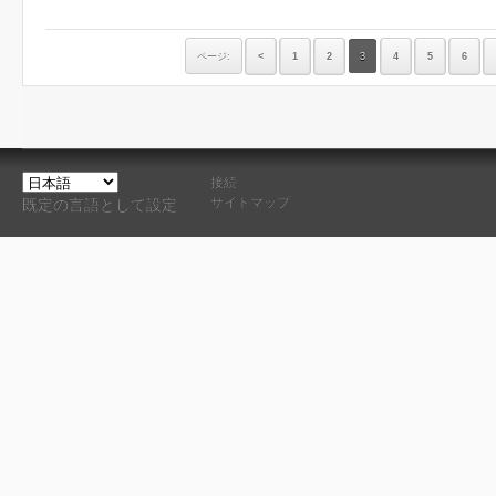
ページ:
<
1
2
3
4
5
6
接続
サイトマップ
既定の言語として設定