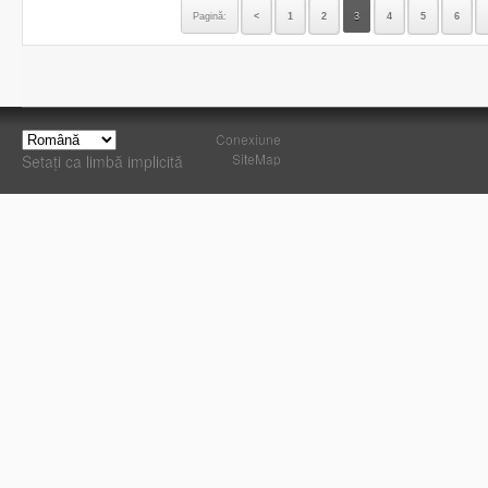
Pagină:
<
1
2
3
4
5
6
Conexiune
SiteMap
Setați ca limbă implicită