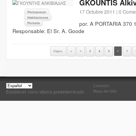
GKOUNTIS Alkiv
17 Octubre 2011 |
0 Comen
Permanecer
Habitaciones
por. A PORTARIA 370 11
Portaria
Responsable: El Sr. A. Goode
Página:
«
<
3
4
5
6
7
Conexión
Mapa del Sitio
Establecer como idioma predeterminado