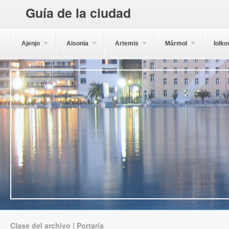
Guía de la ciudad
Ajenjo
Aisonia
Artemis
Mármol
Iolko
Clase del archivo | Portaria