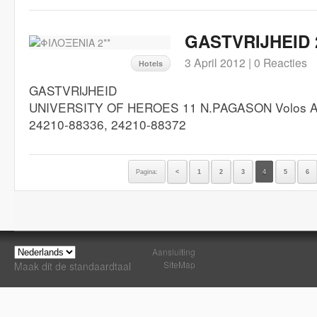
GASTVRIJHEID 
3 April 2012 |
0 Reacties
Hotels
GASTVRIJHEID
UNIVERSITY OF HEROES 11 N.PAGASON Volos A
24210-88336, 24210-88372
Pagina:
<
1
2
3
4
5
6
Aansluiting
SiteMap
Maak dit de standaardtaal