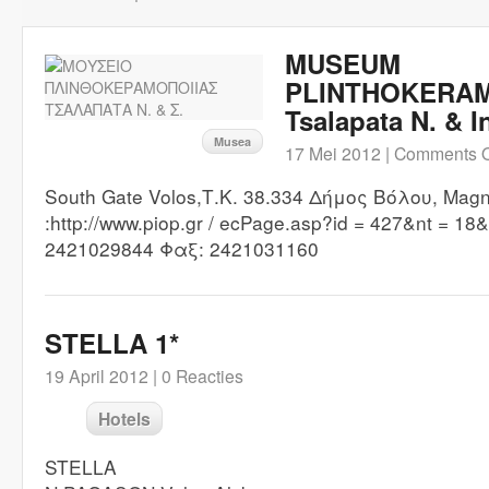
MUSEUM
PLINTHOKERAM
Tsalapata N. & I
Musea
17 Mei 2012 |
Comments O
South Gate Volos,Τ.Κ. 38.334 Δήμος Βόλου, Magn
:http://www.piop.gr / ecPage.asp?id = 427&nt = 18&
2421029844 Φαξ: 2421031160
STELLA 1*
19 April 2012 |
0 Reacties
Hotels
STELLA