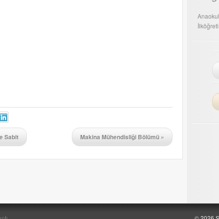
Anaokul
İlköğret
e Sabit
Makina Mühendisliği Bölümü
»
ntı
© 2026 Ş