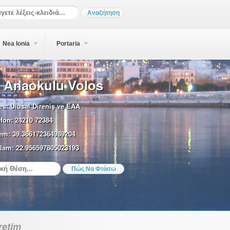
Nea Ionia
Portaria
 Anaokulu Volos
es:
Ulusal Direniş ve EAA
efon:
24210 72384
em:
39.366172364989204
lam:
22.956597805023193
retim