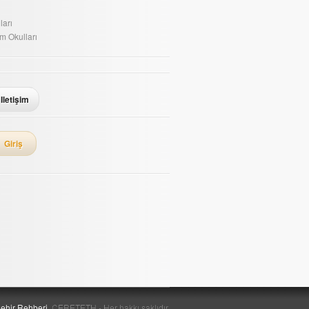
ları
im Okulları
Iletişim
Giriş
ehir Rehberi.
CERETETH - Her hakkı saklıdır.