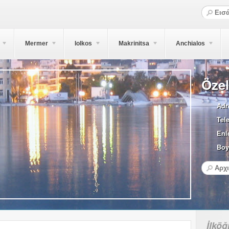
Mermer
Iolkos
Makrinitsa
Anchialos
Özel
Adr
Tel
Enl
Boy
İlköğ