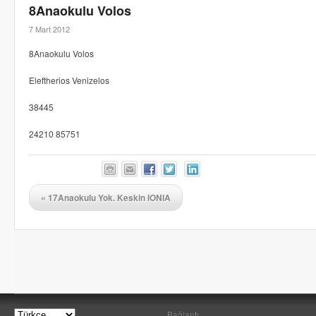
8Anaokulu Volos
7 Mart 2012
8Anaokulu Volos
Eleftherios Venizelos
38445
24210 85751
«
17Anaokulu Yok. Keskin IONIA
Bağlantı