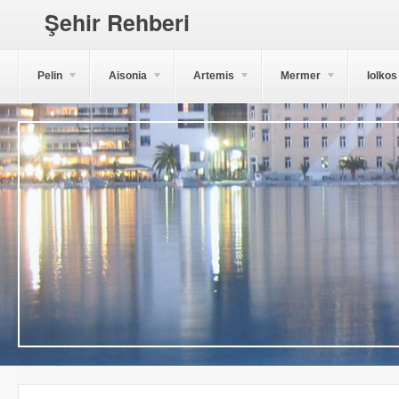
Şehir Rehberi
Pelin
Aisonia
Artemis
Mermer
Iolkos