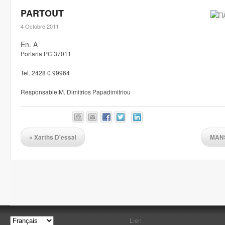
PARTOUT
4 Octobre 2011
En. A
Portaria PC 37011
Tel. 2428 0 99964
Responsable:M. Dimitrios Papadimitriou
«
Xarths D'essai
MANS
Lien