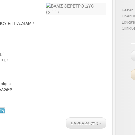
Rester
Diverti
Éducati
ΠOY EΠIΠΛ.ΔIAM /
Cliniqu
.gr
o.gr
hnique
UVAGES
BARBARA (2**)
»