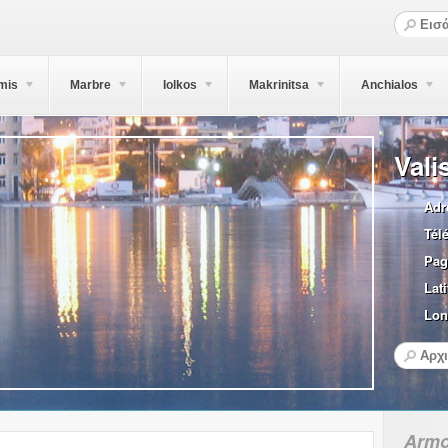
mis
Marbre
Iolkos
Makrinitsa
Anchialos
Vali
Adr
Tél
Pag
Lati
Lon
Armo