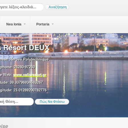
Nea Ionia
Portaria
s Resort DEUX
esse:
Heroes Polytechnique
éphone:
24280-97260
e Web:
www.valisresort.gr
tude:
39.33796934683267
gitude:
23.01289200782776
ise