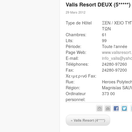
Valis Resort DEUX (5*****)
29 Mars 2012
Type de Hôtel
ΞEN / XEIO TY
TΩN
Chambres:
61
Lits:
99
Période:
Toute l'année
Page Web:
www.valisresort
E-mail:
info_valis@yaho
Téléphones:
24280-97260
Fax:
24280-97200
Χειμερινό Fax:
Rue:
Heroes Polytec
Région:
Magnisías SA
Ordinateur
373 00
personnel:
«
Valis Resort (4****)