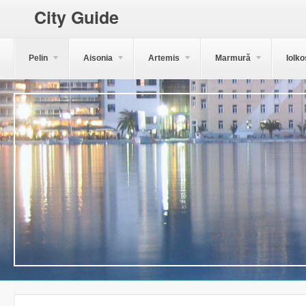
City Guide
Pelin
Aisonia
Artemis
Marmură
Iolko