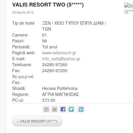
VALIS RESORT TWO (5*****)
29 Martie 2012
Tip de hotel
ΞEN / XEIO TYΠOY EΠIΠΛ.ΔIAM /
TΩN
Camere:
61
Paturi:
99
Perioadă:
Tot anul
Pagină web:
www.valisresort.gr
E-mail:
info_valis@yahoo.gr
Telefoane:
24280-97260
Fax:
24280-97200
Χειμερινό
Fax:
Stradă:
Heroes Politehnica
Regiune:
ΑΓΡΙΑ ΜΑΓΝΗΣΙΑΣ
PC-ul:
373 00
«
VALIS RESORT (4****)