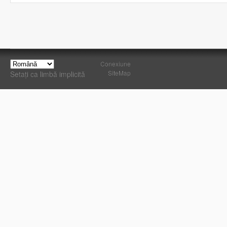
Conexiune
SiteMap
Setați ca limbă implicită