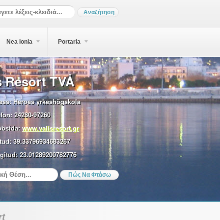
Nea Ionia
Portaria
s Resort TVÅ
ess:
Heroes yrkeshögskola
efon:
24280-97260
bsida:
www.valisresort.gr
tud:
39.33796934683267
gitud:
23.01289200782776
rt