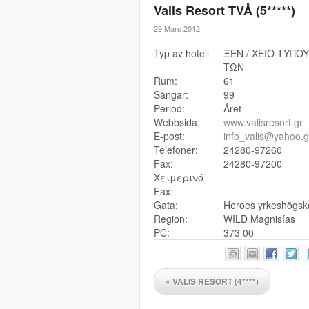
Valis Resort TVÅ (5*****)
29 Mars 2012
Typ av hotell
ΞEN / XEIO TYΠOY
TΩN
Rum:
61
Sängar:
99
Period:
Året
Webbsida:
www.valisresort.gr
E-post:
info_valis@yahoo.g
Telefoner:
24280-97260
Fax:
24280-97200
Χειμερινό
Fax:
Gata:
Heroes yrkeshögsk
Region:
WILD Magnisías
PC:
373 00
«
VALIS RESORT (4****)