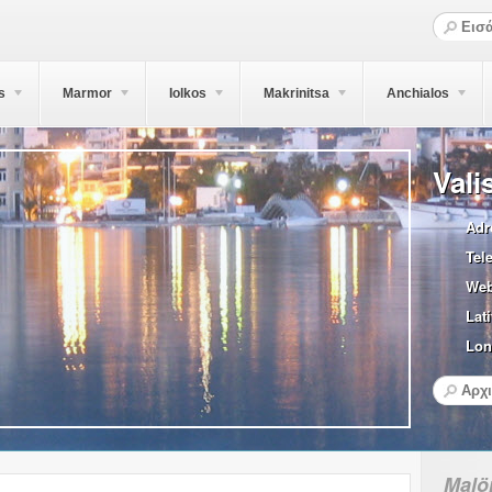
s
Marmor
Iolkos
Makrinitsa
Anchialos
Vali
Adr
Tel
Web
Lati
Lon
Malö