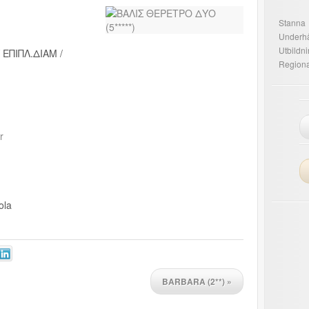
Stanna
Underhå
Utbildn
 EΠIΠΛ.ΔIAM /
Regiona
r
ola
BARBARA (2**)
»