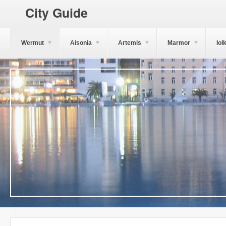
City Guide
Wermut
Aisonia
Artemis
Marmor
Iol