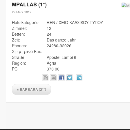
MPALLAS (1*)
29 März 2012
Hotelkategorie
ΞEN / XEIO KΛAΣIKOY TYΠOY
Zimmer:
12
Betten:
24
Zeit:
Das ganze Jahr
Phones:
24280-92926
Χειμερινό Fax:
Straße:
Apostel Lambi 6
Region:
Agria
PC:
373 00
«
BARBARA (2**)