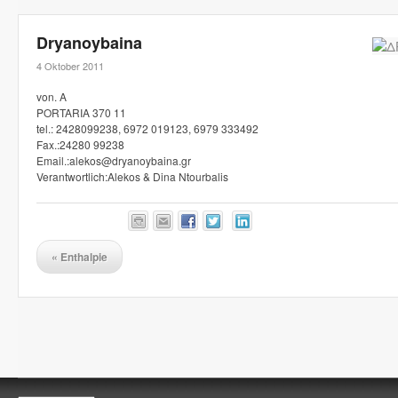
Dryanoybaina
4 Oktober 2011
von. A
PORTARIA 370 11
tel.: 2428099238, 6972 019123, 6979 333492
Fax.:24280 99238
Email.:alekos@dryanoybaina.gr
Verantwortlich:Alekos & Dina Ntourbalis
«
Enthalpie