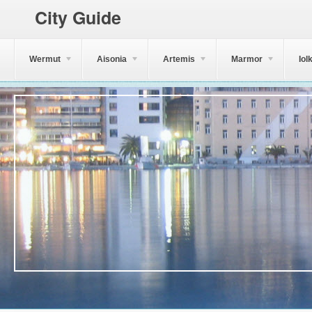
City Guide
Wermut
Aisonia
Artemis
Marmor
Iol