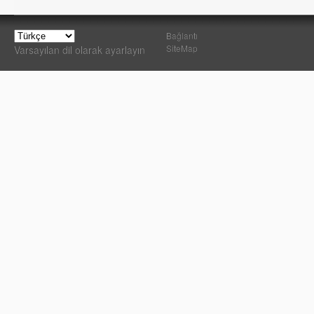
Bağlantı
SiteMap
Varsayılan dil olarak ayarlayın