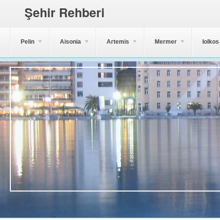
Şehir Rehberi
Pelin
Aisonia
Artemis
Mermer
Iolkos